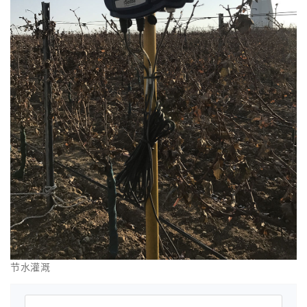
节水灌溉
搜