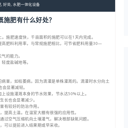
肥
,
好处
,
水肥一体化设备
溉施肥有什么好处？
以上。施肥速度快，千亩面积的施肥可以在1天内完成。
提高肥料利用率，与常规施肥相比，可节省肥料用量30—
天气的能力。
、轻度盐碱地等。
播的病害，如枯萎病。因为滴灌是单株灌溉的。滴灌时水分向土
也会显著减轻。
加上设施灌溉本身的节水效果，节水达50%以上。
草生长也会显著减少。
病害有较好的防治作用。
部，提高土温。在温室大棚有很强的应用性。
，通过空气压缩机向土壤灌气，解决根部缺氧问题。
快，可以提前进入结果期或早采收。