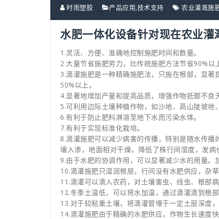
时雨塑胶
产品应用
,
技术支持
农业灌溉施
水肥一体化设备针对现在农业灌
1.灵活、方便、准确地控制施肥时间和数量。
2.大量节省施肥劳力，比传统施肥方法节省90%
3.滴灌施肥是一种精确施肥法，只施在根部，显著
50%以上。
4.显著地增加产量和提高品质，增强作物抵御不良
5.可利用边际土壤种植作物，如沙地、高山陡坡地
6.有利于防止肥料淋溶至地下水而污染水体。
7.有利于实现标准化栽培。
8.滴灌施肥可以减少病害的传播，特别是随水传
壤入渗，地面相对干燥，降低了株行间湿度，发病
9.由于水肥的协调作用，可以显著减少水的用量。
10.滴灌施肥只湿润根层，行间没有水肥供应，杂
11.滴灌可以滴入农药，对土壤害虫、线虫、根部
12.冬季土温低，可以将水加温，通过滴灌滴到根
13.对于较粘重土壤，将滴灌管埋于一定土层深度
14.滴灌施肥由于精确的水肥供应，作物生长速度