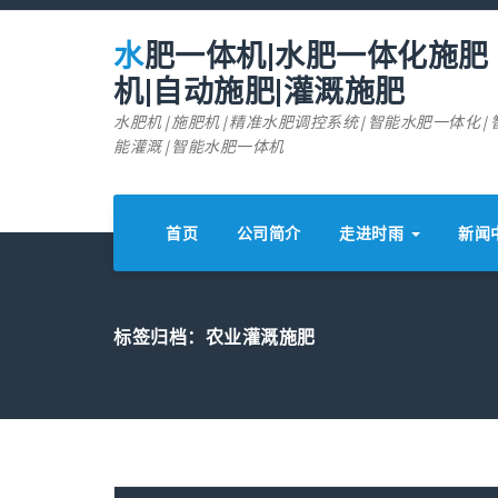
跳
至
水肥一体机|水肥一体化施肥
正
文
机|自动施肥|灌溉施肥
水肥机|施肥机|精准水肥调控系统|智能水肥一体化|
能灌溉|智能水肥一体机
首页
公司简介
走进时雨
新闻
标签归档：农业灌溉施肥