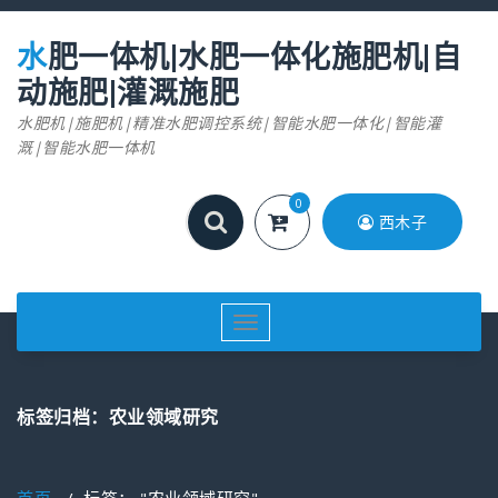
跳
至
水肥一体机|水肥一体化施肥机|自
正
文
动施肥|灌溉施肥
水肥机|施肥机|精准水肥调控系统|智能水肥一体化|智能灌
溉|智能水肥一体机
0
西木子
切
换
导
航
标签归档：农业领域研究