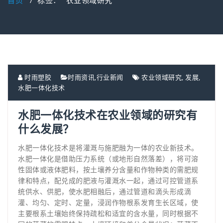
首页
/
标签： "农业领域研究"
时雨塑胶
时雨资讯
,
行业新闻
农业领域研究
,
发展
,
水肥一体化技术
水肥一体化技术在农业领域的研究有
什么发展？
水肥一体化技术是将灌溉与施肥融为一体的农业新技术。
水肥一体化是借助压力系统（或地形自然落差），将可溶
性固体或液体肥料，按土壤养分含量和作物种类的需肥规
律和特点，配兑成的肥液与灌溉水一起，通过可控管道系
统供水、供肥，使水肥相融后，通过管道和滴头形成滴
灌、均匀、定时、定量，浸润作物根系发育生长区域，使
主要根系土壤始终保持疏松和适宜的含水量，同时根据不