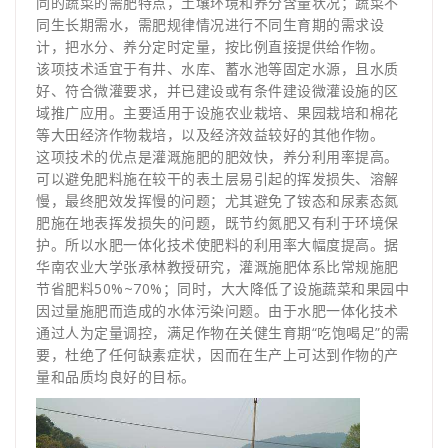
同的蔬菜的需肥特点，土壤环境和养分含量状况；蔬菜不
同生长期需水，需肥规律情况进行不同生育期的需求设
计，把水分、养分定时定量，按比例直接提供给作物。
该项技术适宜于有井、水库、蓄水池等固定水源，且水质
好、符合微灌要求，并已建设或有条件建设微灌设施的区
域推广应用。主要适用于设施农业栽培、果园栽培和棉花
等大田经济作物栽培，以及经济效益较好的其他作物。
这项技术的优点是灌溉施肥的肥效快，养分利用率提高。
可以避免肥料施在较干的表土层易引起的挥发损失、溶解
慢，最终肥效发挥慢的问题；尤其避免了铵态和尿素态氮
肥施在地表挥发损失的问题，既节约氮肥又有利于环境保
护。所以水肥一体化技术使肥料的利用率大幅度提高。据
华南农业大学张承林教授研究，灌溉施肥体系比常规施肥
节省肥料50%~70%；同时，大大降低了设施蔬菜和果园中
因过量施肥而造成的水体污染问题。由于水肥一体化技术
通过人为定量调控，满足作物在关健生育期“吃饱喝足”的需
要，杜绝了任何缺素症状，因而在生产上可达到作物的产
量和品质均良好的目标。