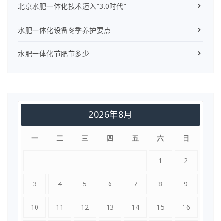
北京水肥一体化技术迈入“3.0时代”
水肥一体化设备冬季养护要点
水肥一体化节肥节多少
2026年8月
一
二
三
四
五
六
日
1
2
3
4
5
6
7
8
9
10
11
12
13
14
15
16