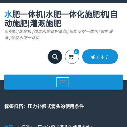
跳
至
水肥一体机|水肥一体化施肥机|自
正
文
动施肥|灌溉施肥
水肥机|施肥机|精准水肥调控系统|智能水肥一体化|智能灌
溉|智能水肥一体机
0
西木子
切
换
导
航
标签归档：压力补偿式滴头的使用条件