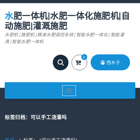
跳
至
水肥一体机|水肥一体化施肥机|自
正
文
动施肥|灌溉施肥
水肥机|施肥机|精准水肥调控系统|智能水肥一体化|智能灌
溉|智能水肥一体机
0
西木子
切
换
导
航
标签归档：可以手工浇灌吗