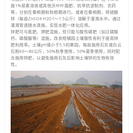
施1%尿素溶液或其他沃叶叶面肥、抗旱抗逆制剂、农药
等，分别在春梢期和秋梢期进行。或者在春梢期，将硫酸
锌（每亩ZnSO4·H2O1～1.5公斤）溶解于灌溉水中，通过
灌溉管道随水滴施，实现水肥一体化应用。
锌肥可与氮肥、钾肥混施，但只能与酸性磷肥（如过磷酸
钙、磷酸脲等）混施。改良柑橘园土壤酸性有利于提高锌
肥利用率。土壤pH值小于5.5的果园，每亩施用石灰或白云
石粉60～80公斤，50%秋季使用，50%夏季使用，同时配
合施用锌肥，以避免施用石灰后影响土壤锌的生物有效
性。