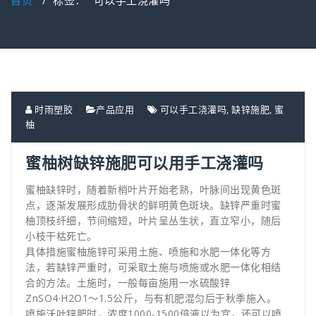
首页
/
标签： "可以手工浇灌吗"
时雨塑胶
产品应用
可以手工浇灌吗
,
缺锌施肥
,
蜜
柚
蜜柚树缺锌施肥可以用手工浇灌吗
蜜柚缺锌时，随着新梢叶片开始老熟，叶脉间出现黄色斑
点，逐渐发展形成肋骨状的鲜明黄色斑块。缺锌严重时蜜
柚顶枝纤细，节间缩短，叶片呈丛生状，直立窄小，随后
小枝干枯死亡。
具体措施蜜柚施锌可采用土施、喷施和水肥一体化等方
法，若缺锌严重时，可采取土施与喷施或水肥一体化相结
合的方法。土施时，一般每亩施用一水硫酸锌
ZnSO4·H2O1～1.5公斤，与有机肥混匀后于秋季施入。
喷施沃叶锌肥时，浓度1000-1500倍液以为宜，还可以喷