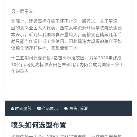
另一层意义:
实际上，建设高标准农田还不止这一层意义。关于更深一
层的意义全国人大代表、西南大学资源环境学院院长谢德
本表示，近几年我国粮食产量较大，而粮食在储藏几年后
就只能当作饲料或工业使用，因此建造大规模的粮仓不如
让粮食储存在耕地，实现储粮于地。
十三五期间还要建设4亿亩高标准农田，力争2020年建成
10亿亩;可见高标准农田在未来几年内仍会成为国家三农工
作的重点。
时雨塑胶
产品展示
喷头
,
喷灌
喷头如何选型布置
如何选择一个合适的喷头是非常重要的，当然他的安装位