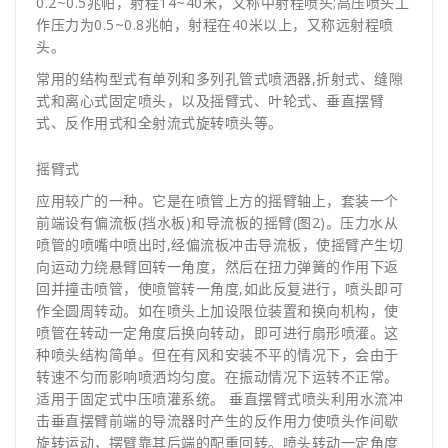
0.2~0.5兆帕，射程14~40米，又称中射程喷头;高压喷头工
作压力为0.5~0.8兆帕，射程在40米以上，又称远射程喷
头。
常用的结构型式有单列和多列孔管式喷洒器,折射式、缝隙
式和离心式固定喷头，以及摇臂式、叶轮式、垂直摆臂
式、反作用式和全射流式旋转喷头等。
摇臂式
应用较广的一种。它是在喷管上方的摇臂轴上，套装一个
前端设有偏流板(挡水板)和导流板的摇臂(图2)。压力水从
喷管的喷嘴中喷出时,经偏流板冲击导流板，使摇臂产生切
向运动力绕悬臂回转一角度，然后在扭力弹簧的作用下返
回并撞击喷管，使喷管转一角度,如此反复进行，喷头即可
作全圆周转动。如在喷头上加设限位装置和换向机构，使
喷管在转动一定角度后换向转动，即可进行扇形喷灌。这
种喷头结构简单。但在有风和安装不平的情况下，会由于
转速不匀而影响喷洒均匀度。在振动情况下运转不正常。
适用于固定式中压喷灌系统。 垂直摆臂式喷头利用水流冲
击垂直摆臂前端的导流器时产生的反作用力使喷头作间歇
旋转运动，摆臂靠其后端的配重回转。喷头转动一定角度