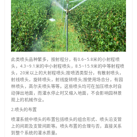
此类喷头品种繁多，按射程分，有0.6~5.8米的小射程喷
头，4.3~9.1米的中小射程喷头，8.5~15.9米的中等射程喷
头，20米以上的大射程喷头;按喷洒类型分，有散射喷头，
射线喷头，旋转喷头，射线旋转喷头;按使用场合分，有园
林喷头，高尔夫喷头等等。这些喷头均可在加压喷水时自
动弹出地面，而灌水停止时又缩入地面，不会影响园林景
观上的机械作业。
2.喷头的布置
喷灌系统中喷头的布置包括喷头的组合形式、喷头沿支管
上的间距及支管间距等。喷头布置的合理与否，直接关系
到整个系统的灌水质量。