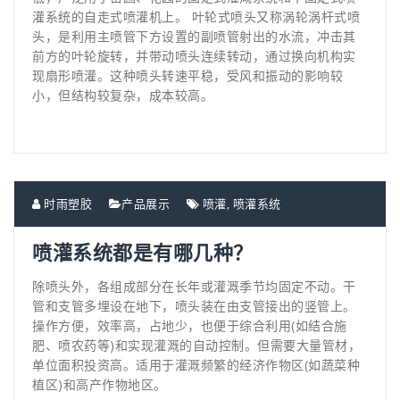
灌系统的自走式喷灌机上。 叶轮式喷头又称涡轮涡杆式喷
头，是利用主喷管下方设置的副喷管射出的水流，冲击其
前方的叶轮旋转，并带动喷头连续转动，通过换向机构实
现扇形喷灌。这种喷头转速平稳，受风和振动的影响较
小，但结构较复杂，成本较高。
时雨塑胶
产品展示
喷灌
,
喷灌系统
喷灌系统都是有哪几种？
除喷头外，各组成部分在长年或灌溉季节均固定不动。干
管和支管多埋设在地下，喷头装在由支管接出的竖管上。
操作方便，效率高，占地少，也便于综合利用(如结合施
肥、喷农药等)和实现灌溉的自动控制。但需要大量管材，
单位面积投资高。适用于灌溉频繁的经济作物区(如蔬菜种
植区)和高产作物地区。