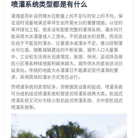
喷灌系统类型都是有什么
​灌溉是弥补自然降水在数量上的不足与时空上的不均，保
证适时适量地满足草坪生长所需水分的重要措施。以往的
草坪绿化工程，很多没有配套完整的灌溉系统，灌水时只
能采用大水漫灌或人工洒水。不但造成水的浪费，而且往
往由于不能及时灌水、过量灌水或灌水不足，难以控制灌
水均匀度。随着城镇建设的不断发展，城市人口大量集
中，工业和生活用水迅速增加，旅游、休闲、运动场及居
民小区等各种绿地面积越来越大，城市供水的紧张状况日
益突出。传统的地面大水漫灌已不能满足现代灌溉的要
求，采用高效的灌水方式势在必行。
然喷灌系统的类型较多，但根据其设备的组成，喷灌系统
可分成机组式喷灌系统和管道式喷灌系统两大类。机组式
喷灌系统又可分为轻小型机组式喷灌系统、大中型机组式
喷灌系统等。