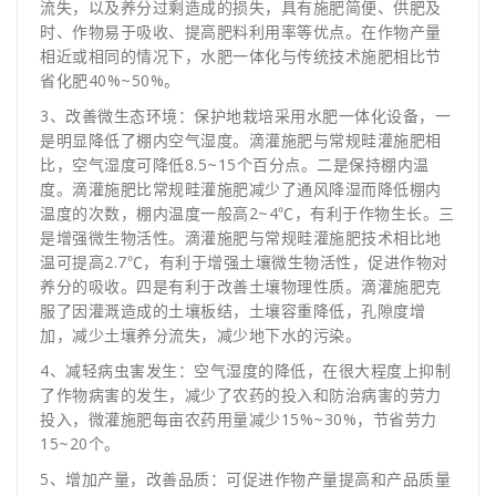
流失，以及养分过剩造成的损失，具有施肥简便、供肥及
时、作物易于吸收、提高肥料利用率等优点。在作物产量
相近或相同的情况下，水肥一体化与传统技术施肥相比节
省化肥40%~50%。
3、改善微生态环境：保护地栽培采用水肥一体化设备，一
是明显降低了棚内空气湿度。滴灌施肥与常规畦灌施肥相
比，空气湿度可降低8.5~15个百分点。二是保持棚内温
度。滴灌施肥比常规畦灌施肥减少了通风降湿而降低棚内
温度的次数，棚内温度一般高2~4℃，有利于作物生长。三
是增强微生物活性。滴灌施肥与常规畦灌施肥技术相比地
温可提高2.7℃，有利于增强土壤微生物活性，促进作物对
养分的吸收。四是有利于改善土壤物理性质。滴灌施肥克
服了因灌溉造成的土壤板结，土壤容重降低，孔隙度增
加，减少土壤养分流失，减少地下水的污染。
4、减轻病虫害发生：空气湿度的降低，在很大程度上抑制
了作物病害的发生，减少了农药的投入和防治病害的劳力
投入，微灌施肥每亩农药用量减少15%~30%，节省劳力
15~20个。
5、增加产量，改善品质：可促进作物产量提高和产品质量