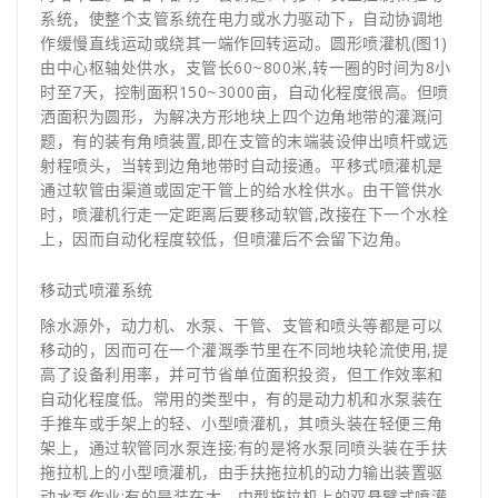
系统，使整个支管系统在电力或水力驱动下，自动协调地
作缓慢直线运动或绕其一端作回转运动。圆形喷灌机(图1)
由中心枢轴处供水，支管长60~800米,转一圈的时间为8小
时至7天，控制面积150~3000亩，自动化程度很高。但喷
洒面积为圆形，为解决方形地块上四个边角地带的灌溉问
题，有的装有角喷装置,即在支管的末端装设伸出喷杆或远
射程喷头，当转到边角地带时自动接通。平移式喷灌机是
通过软管由渠道或固定干管上的给水栓供水。由干管供水
时，喷灌机行走一定距离后要移动软管,改接在下一个水栓
上，因而自动化程度较低，但喷灌后不会留下边角。
移动式喷灌系统
除水源外，动力机、水泵、干管、支管和喷头等都是可以
移动的，因而可在一个灌溉季节里在不同地块轮流使用,提
高了设备利用率，并可节省单位面积投资，但工作效率和
自动化程度低。常用的类型中，有的是动力机和水泵装在
手推车或手架上的轻、小型喷灌机，其喷头装在轻便三角
架上，通过软管同水泵连接;有的是将水泵同喷头装在手扶
拖拉机上的小型喷灌机，由手扶拖拉机的动力输出装置驱
动水泵作业;有的是装在大、中型拖拉机上的双悬臂式喷灌