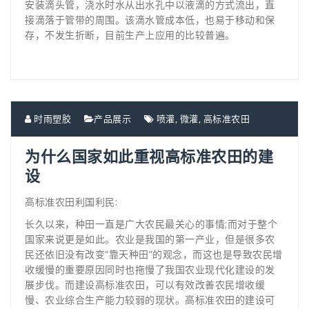
安装滴头管，浇水时水从出水孔中以液滴的方式流出，直
接滴落于管带的周围。该滴水管成本低，也易于移动和保
存，不发生折断，目前生产上应用的比较普遍。
时雨塑胶
产品展示
喷灌
,
微灌
,
高标准农田
为什么国家如此重视高标准农田的建
设
高标准农田利国利民:
长久以来，种田一直是广大农民最关心的事情;而对于整个
国家来说更是如此。农业是我国的第一产业，但是很多农
民还依旧没有改变“靠天种田”的观念，而这也是导致农民增
收缓慢的重要原因同时也拖慢了我国农业现代化建设的发
展步伐。而建设高标准农田，可以有效改善农民增收缓
慢、农业综合生产能力较弱的现状。高标准农田的建设可