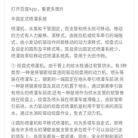
打开百度App，看更多图片
半固定式喷灌系统
喷灌机、水泵和干管固定，而支管和喷头则可移动。移动
的方式有人力搬移、滚移式，由拖拉机或绞车牵引的端拖
式，由小发动机驱动作间歇移动的动力滚移式、绞盘式以
及自走的圆形及平移式等。其投资比固定式喷灌系统少，
喷灌效率较移动式喷灌系统高。常用于大田作物。
① 绞盘式喷灌机。由干管上的给水栓通过软管供水。有3种
类型:一种是将钢索绞盘连同驱动绞盘用的动力机、喷头等
装在喷灌车上，钢索的一端固定在地头牵引喷灌车前进;另
一种是将钢索绞盘及其动力机置于地头，通过钢索牵引装
有喷头的喷灌车前进;还有一种是将作为供水支管的软管卷
绕在绞盘上，绞盘及喷头装在喷灌车或滑橇上，由软管牵
引前进。水力驱动的绞盘式喷灌机是利用干管引来的高压
水，通过水涡轮驱动绞盘作业，免去了动力机。
②圆形喷灌机和平移式喷灌机。均为多塔车自走式，即将
装有许多喷头的薄壁金属支管支承在若干个可以自动行走
的塔车上。各塔车都有一套调速、同步、安全控制和驱动