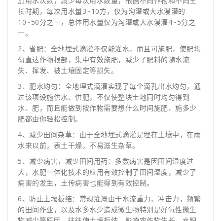
加用水次数，减少每次用水数量，根据不同作物和不同生
长时期，每次用水量3~10方，仅为沟灌或大水漫灌的
10~50分之一，总体用水量仅为沟灌或大水漫灌4~5分之
一。
2、省肥：全地埋式滴灌不仅能灌水，而且可施肥，使肥均
匀直达作物根部，集中有效施肥，减少了肥料的随水流
失、挥发、被土壤固定等损失。
3、肥水均匀：全地埋式滴灌实现了每个滴孔出水均匀，通
过该项设施供水、供肥，不仅使整块土地同时均匀得到
水、肥，而且能做到按作物需要想什么时间施肥、施多少
肥都由你轻松控制。
4、减少田间杂草：由于全地埋式滴灌是埋在土壤中，在雨
水来以前，表土干燥，不易滋生杂草。
5、减少病害，减少田间用药：多数病害是因田间湿度过
大，水肥一体化技术的应用有效控制了田间湿度，减少了
病害的发生，土传病害也能得到有效控制。
6、防止土壤板结：常规灌溉由于水流重力、冲击力，频繁
的田间作业，以及水多水少造成微生物特别是好氧性微生
物减少等原因，往往使土壤板结，影响农作物生长，水肥