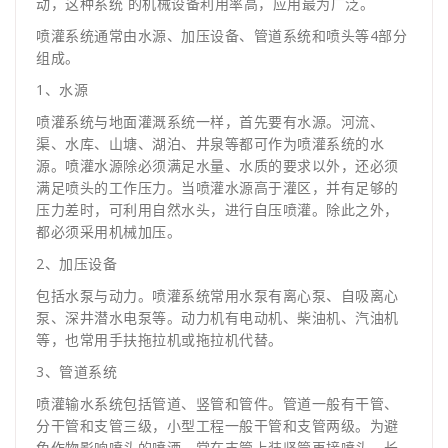
动，这种系统 的机械设备利用率高，应用最为广泛。
喷灌系统通常由水源、加压设备、管道系统和喷头等4部分
组成。
1、水源
喷灌系统与地面灌溉系统一样，首先要有水源。河流、
渠、水库、山塘、湖泊、井泉等都可作为喷灌系统的水
源。喷灌水源除必须满足水量、水质的要求以外，还必须
满足喷头的工作压力。当喷灌水源高于灌区，并有足够的
压力差时，可利用自然水头，进行自压喷灌。除此之外，
都必须采用机械加压。
2、加压设备
包括水泵与动力。喷灌系统常用水泵有离心泵、自吸离心
泵、深井潜水电泵等。动力机有电动机、柴油机、汽油机
等，也常用手扶拖拉机或拖拉机代替。
3、管道系统
喷灌输水系统包括管道、竖管和管件。管道一般有干管、
分干管和支管三级，小型工程一般干管和支管两级。为避
免作物影响喷头的喷洒，常在支管上装竖管再接喷头，长