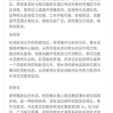
后，靠轭架滚轮与限位器配合通过传动杆推拉喷嘴前方的
反转臂，使其切入或离开喷嘴射流，迫使喷头迅速反转。
这种喷头具有受力均衡、工作平衡可靠、射程较远、流量
调节范围大等优点，使用日益广泛。但所需压力较高，结
构较复杂。
全射流
利用射流元件的附壁效应，将喷嘴作为射流元件，使水流
偏离喷嘴中心轴线，从而形成水流对喷头的反作用力矩，
推动喷头旋转。用换向器开闭射流元件控制孔，即可切换
水流使喷头反转，实现扇形喷灌。步进式全射流喷头是用
一个间歇机构控制射流元件，使水流间歇地由直射切换为
瞬间的弯射状态，从而使喷头受到间歇的反作用力矩而作
步进式的旋转运动。
折射式
使喷嘴射出的水流，射到散水锥上被击散成薄水层向四周
折射。是一种结构简单，没有运动部件的固定式喷头。有
外支架式、内支架式和扇形喷洒式等类型(图 3)。压力较
低，广泛用于苗圃、花园的固定式灌溉系统和半固定式喷