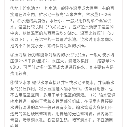
②地上贮水池 地上贮水池一般建在温室或大棚旁，有的直
接建在温室内。贮水池一般高1.5米左右，容水量1～2米
3。贮水池的高度低，水压小，一般只用作对单个温室供
水。温室比较长时（50米以上），应将贮水池建于温室的
中央，以使温室的东西两端均匀浇水。温室比较短时（50
米以下），可在温室的一端建贮水池。浇水时用水泵向水
池内不断补充水分，始终保持足够的水压。
③压力罐 压力罐能够对罐内的水进行加压，一般可使水增
压倒2～5千克/厘米2，水压大，滴灌效果好，一般容量2～
8米3，可同时对多个温室或大棚进行供水，其主要缺点是
费用较高。
④微型水泵 微型水泵直接从井里或水池里提水，并借助水
泵的加压作用，将水直接送入输水管中。该法费用低、也
不占用温室空间，多用于单个温室的滴灌。（2）输水管道
输水管道一般由干管和支管两部分组成，在温室内直接提
水进行滴灌的温室一般只设有支管。输水管道大多使用不
透光的黑色硬质塑料管，用普通的无色塑料管，管内易生
青苔，堵塞滴水孔。铁管易生锈，堵塞滴水孔，不宜选用
铁管。