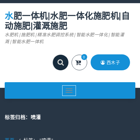
跳
至
水肥一体机|水肥一体化施肥机|自
正
文
动施肥|灌溉施肥
水肥机|施肥机|精准水肥调控系统|智能水肥一体化|智能灌
溉|智能水肥一体机
0
西木子
切
换
导
航
标签归档：喷灌