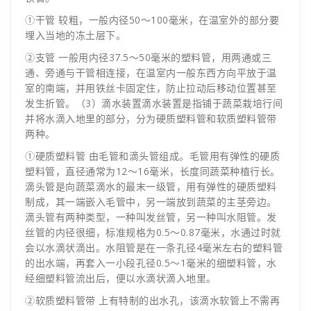
①干管 较粗，一般内径50～100毫米，在温室外的部分要
埋入当地的冻土层下。
②支管 一般用内径37.5～50毫米的塑料管，用两通或三
通、旁通与干管相连接，在温室内一般东西方向平放于温
室的南端，并用铁丝卡固定住，防止拉动后移动位置甚至
发生折管。（3）滴水装置滴水装置是指铺于蔬菜栽培行间
并将水滴入地里的部分，分为硬质塑料管和软质塑料管带
两种。
①硬质塑料管 由毛管和滴头管组成。毛管用有弹性的硬质
塑料管，直径通常为12～16毫米，长度同蔬菜种植行长。
滴头管是向蔬菜滴水的最末一级管，用有弹性的硬质塑料
制成，其一端嵌入毛管中，另一端放到蔬菜的主茎旁边。
滴头管有两种类型，一种叫发丝管，另一种叫水阻管。发
丝管的内径很细，标准规格为0.5～0.87毫米，水通过时就
会以水滴状滴出。水阻管是在一条孔径4毫米左右的塑料管
的出水端，再套入一小段孔径0.5～1毫米的细塑料管，水
经细塑料管流出后，便以水滴状滴入地里。
②软质塑料管带 上有特制的出水孔，该滴水软管上不需再