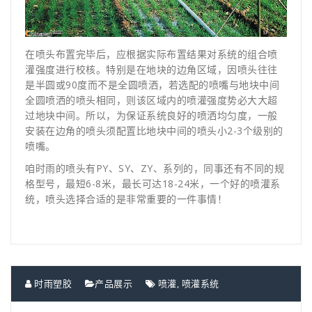
在喷头布置完毕后，应根据实际布置结果对系统的组合喷
灌强度进行校核。特别是在地块的边角区域，因喷头往往
是半圆或90度而不是全圆喷洒，若选配的喷嘴与地块中间
全圆喷洒的喷头相同，则该区域内的喷灌强度势必大大超
过地块中间。所以，为保证系统良好的喷洒均匀度，一般
安装在边角的喷头须配置比地块中间的喷头小2-3个级别的
喷嘴。
咱时雨的喷头有PY、SY、ZY、系列的，同事还有不同的规
格型号，最短6-8米，最长可达18-24米，一个好的喷灌系
统，喷头选择合适的是非常重要的一件事情！
时雨塑胶
产品展示
喷灌
,
喷灌系统