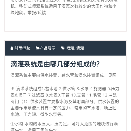
机。移动式喷灌系统适用于灌溉次数较少的大田作物和小
块地段。举报/反馈
时雨塑胶
产品展示
喷灌
,
滴灌
滴灌系统是由哪几部分组成的？
滴灌系统主要由供水装置、输水管和滴水装置组成。见图
图 滴灌系统组成1.蓄水池 2.供水管 3.水泵 4.施肥器 5.压力
表6.阀门 7.过滤器 8.水表9.干管 10.支管 11.毛管 12.冲洗
阀门（1）供水装置主要指水源及其附属部分。供水装置的
主要作用是使水具有一定的压力，常用的有水塔、地上贮
水池、压力罐、微型水泵等。
①水塔 水塔的水压大，压力足，可对大范围的地块进行滴
灌供水，适用于集体供水。