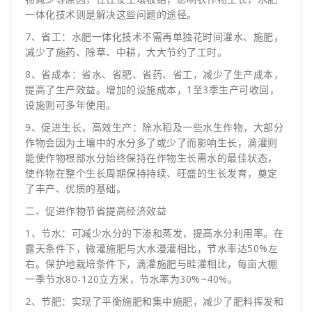
一体化技术则是解决这些问题的途径。
7、省工：水肥一体化技术不需再单独花时间灌水、施肥，
减少了施药、除草、中耕，大大节约了工时。
8、省成本：省水、省肥、省药、省工，减少了生产成本，
提高了生产效益。增加的设施成本，1至3季生产可收回，
设施则可多年使用。
9、促进生长，高效生产：除水稻及一些水生作物，大部分
作物会因为土壤中的水分多了或少了而影响生长，滴灌则
能使作物根部水分始终保持在作物生长需水的最佳状态，
使作物在整个生长周期保持持续、旺盛的生长发育，奠定
了丰产、优质的基础。
二、促进作物节省提高经济效益
1、节水：可减少水分的下渗和蒸发，提高水分利用率。在
露天条件下，微灌施肥与大水漫灌相比，节水率达50%左
右。保护地栽培条件下，滴灌施肥与畦灌相比，每亩大棚
一季节水80-120立方米，节水率为30%~40%。
2、节肥：实现了平衡施肥和集中施肥，减少了肥料挥发和