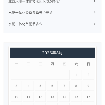
北京水肥一体化技术迈入“3.0时代”
水肥一体化设备冬季养护要点
水肥一体化节肥节多少
2026年8月
一
二
三
四
五
六
日
1
2
3
4
5
6
7
8
9
10
11
12
13
14
15
16