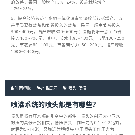
的改善，果园一般增产15%~24%，设施栽培增产
17%~28%。
6、提高经济效益：水肥一体化设备经济效益包括增产、改
善品质获得效益和节省投入的效益。果园一般亩节省投入
300~400元，增产增收300~600元；设施栽培一般亩节省
投入400~700元，其中，节水电85~130元，节肥130~250
元，节农药80~100元，节省劳动力150~200元，增产增收
1000~2400元。
时雨塑胶
产品展示
喷头
,
喷灌
喷灌系统的喷头都是有哪些？
喷头是将有压水喷射到空中的部件。喷头的射程大小同水
的压力高低直接相关。低压喷头工作压力为0.1 ~0.2兆帕，
射程为5~14米，又称近射程喷头;中压喷头工作压力为