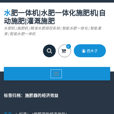
跳
至
水肥一体机|水肥一体化施肥机|自
正
文
动施肥|灌溉施肥
水肥机|施肥机|精准水肥调控系统|智能水肥一体化|智能灌
溉|智能水肥一体机
0
西木子
切
换
导
航
标签归档：施肥器的经济效益