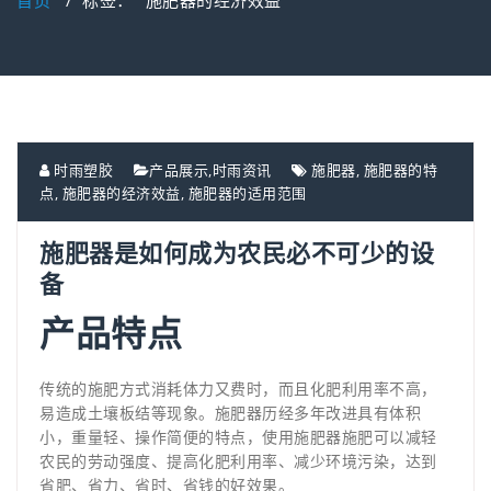
首页
/
标签： "施肥器的经济效益"
时雨塑胶
产品展示
,
时雨资讯
施肥器
,
施肥器的特
点
,
施肥器的经济效益
,
施肥器的适用范围
施肥器是如何成为农民必不可少的设
备
产品特点
传统的施肥方式消耗体力又费时，而且化肥利用率不高，
易造成土壤板结等现象。施肥器历经多年改进具有体积
小，重量轻、操作简便的特点，使用施肥器施肥可以减轻
农民的劳动强度、提高化肥利用率、减少环境污染，达到
省肥、省力、省时、省钱的好效果。