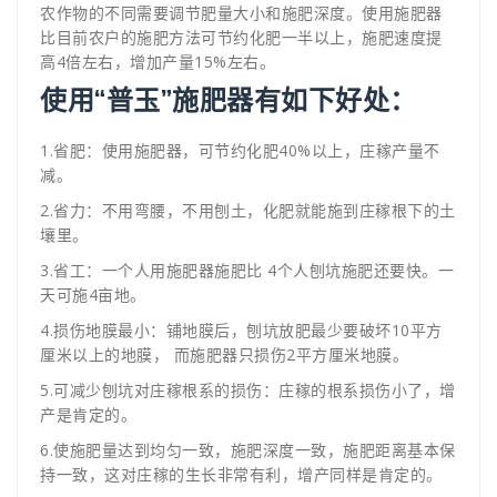
农作物的不同需要调节肥量大小和施肥深度。使用施肥器
比目前农户的施肥方法可节约化肥一半以上，施肥速度提
高4倍左右，增加产量15%左右。
使用“普玉”施肥器有如下好处：
1.省肥：使用施肥器，可节约化肥40%以上，庄稼产量不
减。
2.省力：不用弯腰，不用刨土，化肥就能施到庄稼根下的土
壤里。
3.省工：一个人用施肥器施肥比 4个人刨坑施肥还要快。一
天可施4亩地。
4.损伤地膜最小：铺地膜后，刨坑放肥最少要破坏10平方
厘米以上的地膜， 而施肥器只损伤2平方厘米地膜。
5.可减少刨坑对庄稼根系的损伤：庄稼的根系损伤小了，增
产是肯定的。
6.使施肥量达到均匀一致，施肥深度一致，施肥距离基本保
持一致，这对庄稼的生长非常有利，增产同样是肯定的。