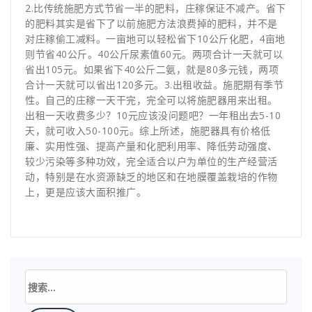
2.比传统施肥方式节省一半的肥料，庄稼保证不减产。省下
的肥料其实是省下了以前施肥方法浪费掉的肥料，并不是
对庄稼偷工减料。一亩地可以轻松省下10公斤化肥，4亩地
则节省40公斤。40公斤尿素值60元。两项合计一天就可以
省出105元。如果省下40公斤二氨，就是80多元钱，两项
合计一天就可以省出120多元。3.出租收益。施肥期有季节
性。自己的庄稼一天干完，完全可以将施肥器用来出租。
出租一天收费多少？10元应该没问题吧？一年租出去5-10
天，就可收入50-100元。综上所述，施肥器具有价格低
廉、实用性强、提高产量和化肥利用率、降低劳动强度、
较少污染等多种功效，完全适合以户为单位的生产经营活
动，特别是在水资源缺乏的地区和在地膜覆盖栽培的作物
上，更是应该大面积推广。
搜
索：