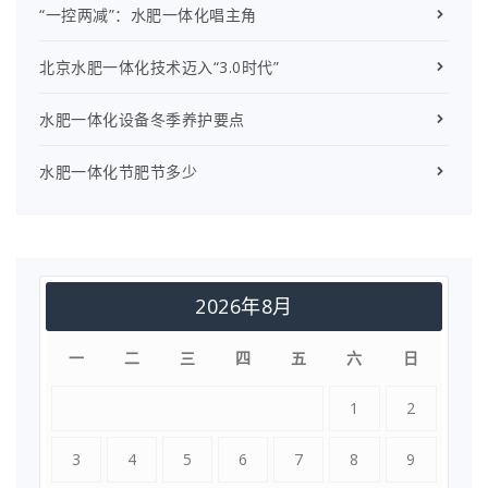
“一控两减”：水肥一体化唱主角
北京水肥一体化技术迈入“3.0时代”
水肥一体化设备冬季养护要点
水肥一体化节肥节多少
2026年8月
一
二
三
四
五
六
日
1
2
3
4
5
6
7
8
9