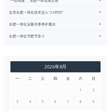
“一控两减”：水肥一体化唱主角
北京水肥一体化技术迈入“3.0时代”
水肥一体化设备冬季养护要点
水肥一体化节肥节多少
2026年8月
一
二
三
四
五
六
日
1
2
3
4
5
6
7
8
9