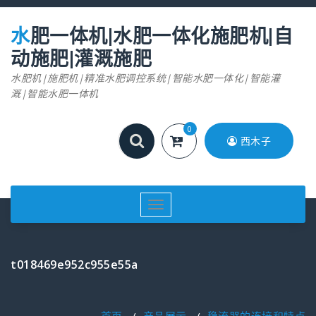
跳
至
水肥一体机|水肥一体化施肥机|自
正
文
动施肥|灌溉施肥
水肥机|施肥机|精准水肥调控系统|智能水肥一体化|智能灌
溉|智能水肥一体机
0
西木子
切
换
导
航
t018469e952c955e55a