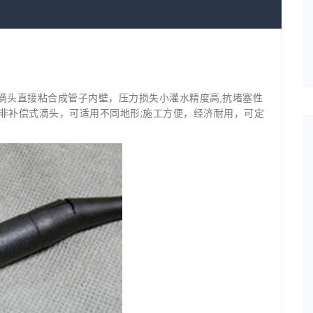
 滴头直接粘合成管子内壁，压力损失小灌水精度高;抗堵塞性
非补偿式滴头，可适用不同地形;施工方便，经济耐用，可定