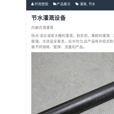
时雨塑胶
产品展示
灌溉
,
节水
节水灌溉设备
内嵌式滴灌管
特点:适合温室大棚的灌溉，和农田，果树的灌溉;
能强、水流呈全紊流，出水均匀;此产品有补偿式和
做不同规格、壁厚、流量的产品。