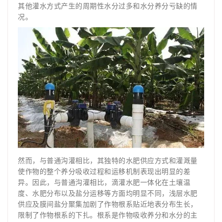
其他灌水方式产生的周期性水分过多和水分养分亏缺的情
况。
然而，与普通沟灌相比，其独特的水肥供应方式和灌溉量
使作物的整个养分吸收过程和运移机制表现出明显的差
异。因此，与普通沟灌相比，滴灌水肥一体化在土壤温
度、水肥分布以及盐分运移等方面均明显不同，浅层水肥
供应及膜间盐分聚集加剧了作物根系贴近地表分布生长，
限制了作物根系的下扎。根系是作物吸收养分和水分的主