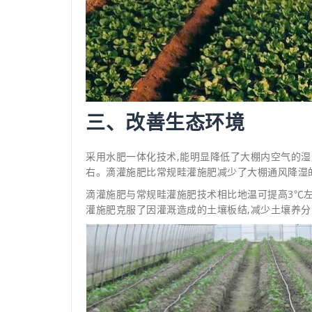
三、改善生态环境
采用水肥一体化技术,能明显降低了大棚内空气的湿
右。滴灌施肥比常规畦灌施肥减少了大棚通风降湿的
滴灌施肥与常规畦灌施肥技术相比地温可提高3℃左
灌施肥克服了因灌溉造成的土壤板结,减少土壤养分