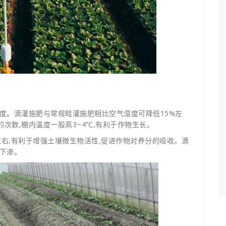
度。滴灌施肥与常规畦灌施肥相比空气湿度可降低15%左
次数,棚内温度一般高3~4℃,有利于作物生长。
右,有利于增强土壤微生物活性,促进作物对养分的吸收。滴
下渗。