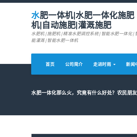
跳
至
水肥一体机|水肥一体化施肥
正
文
机|自动施肥|灌溉施肥
水肥机|施肥机|精准水肥调控系统|智能水肥一体化|
能灌溉|智能水肥一体机
首页
公司简介
走进时雨
新闻
水肥一体化那么火，究竟有什么好处？农民朋