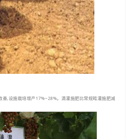
善,设施栽培增产17%~28%。滴灌施肥比常规畦灌施肥减