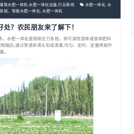
灌溉水肥一体机
,
水肥一体化设备
,
行业新闻
水肥一体化
,
水
系统、智能水肥一体化
,
水肥一体机
好处？农民朋友来了解下！
术。水肥一体化是借助压力系统，将可溶性固体或液体肥料
肥相融后,通过管道和滴头形成滴灌,均匀、定时、定量喷施作
量。