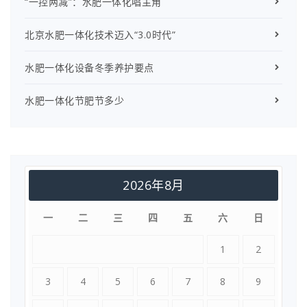
“一控两减”：水肥一体化唱主角
北京水肥一体化技术迈入“3.0时代”
水肥一体化设备冬季养护要点
水肥一体化节肥节多少
2026年8月
一
二
三
四
五
六
日
1
2
3
4
5
6
7
8
9