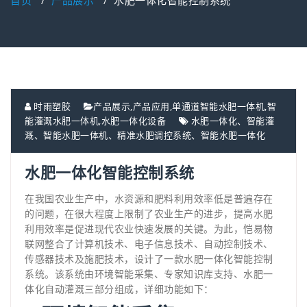
首页
/
产品展示
/
水肥一体化智能控制系统
时雨塑胶
产品展示
,
产品应用
,
单通道智能水肥一体机
,
智
能灌溉水肥一体机
,
水肥一体化设备
水肥一体化、智能灌
溉、智能水肥一体机、精准水肥调控系统、智能水肥一体化
水肥一体化智能控制系统
在我国农业生产中，水资源和肥料利用效率低是普遍存在
的问题，在很大程度上限制了农业生产的进步，提高水肥
利用效率是促进现代农业快速发展的关键。为此，恺易物
联网整合了计算机技术、电子信息技术、自动控制技术、
传感器技术及施肥技术，设计了一款水肥一体化智能控制
系统。该系统由环境智能采集、专家知识库支持、水肥一
体化自动灌溉三部分组成，详细功能如下：