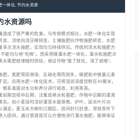
肥一体化
,
节约水资源
约水资源吗
壤造成了很严重的危害。与传统模式相比，水肥一体化实现
转变、浇地向浇庄稼转变、土壤施肥向作物施肥转变、水肥
量多次浇水施肥，实现均匀持续供应。传统的浇水和施肥方
，不能均匀地“吃喝”。而采用微灌水肥一体化，灌水和施肥次
需水需肥规律随时供给，保证作物“饿了就吃，渴了就喝”、
施肥，氮肥常因淋溶、反硝化等而损失，磷肥和中微量元素
不足。应用水肥一体化技术，可将湿润深度控制在40厘米，
，根系直接对水分和养分进行吸收，利用率高。
重前期忽视中后期，注重底墒水和基肥，作物中后期的灌溉
落实。如小麦适时浇好灌浆水能保根、护叶、延长叶片功
以满足。夏玉米大喇叭口期后，田间封行封垄，常规条件下
进入田间，通过管道就可以方便地进行灌水施肥，能够保证