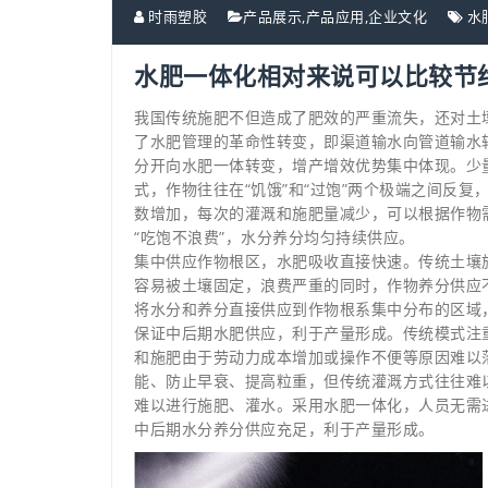
时雨塑胶
产品展示
,
产品应用
,
企业文化
水
水肥一体化相对来说可以比较节
我国传统施肥不但造成了肥效的严重流失，还对土
了水肥管理的革命性转变，即渠道输水向管道输水
分开向水肥一体转变，增产增效优势集中体现。少
式，作物往往在“饥饿”和“过饱”两个极端之间反复
数增加，每次的灌溉和施肥量减少，可以根据作物
“吃饱不浪费”，水分养分均匀持续供应。
集中供应作物根区，水肥吸收直接快速。传统土壤
容易被土壤固定，浪费严重的同时，作物养分供应
将水分和养分直接供应到作物根系集中分布的区域
保证中后期水肥供应，利于产量形成。传统模式注
和施肥由于劳动力成本增加或操作不便等原因难以
能、防止早衰、提高粒重，但传统灌溉方式往往难
难以进行施肥、灌水。采用水肥一体化，人员无需
中后期水分养分供应充足，利于产量形成。