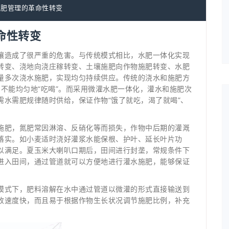
水肥管理的革命性转变
命性转变
壤造成了很严重的危害。与传统模式相比，水肥一体化实现
转变、浇地向浇庄稼转变、土壤施肥向作物施肥转变、水肥
量多次浇水施肥，实现均匀持续供应。传统的浇水和施肥方
，不能均匀地“吃喝”。而采用微灌水肥一体化，灌水和施肥次
需水需肥规律随时供给，保证作物“饿了就吃，渴了就喝”、
施肥，氮肥常因淋溶、反硝化等而损失，作物中后期的灌溉
落实。如小麦适时浇好灌浆水能保根、护叶、延长叶片功
以满足。夏玉米大喇叭口期后，田间进行封垄，常规条件下
进入田间，通过管道就可以方便地进行灌水施肥，能够保证
模式下，肥料溶解在水中通过管道以微灌的形式直接输送到
收速度快，而且易于根据作物生长状况调节施肥比例，补充