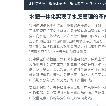
时雨塑胶
技术支持
实现了
,
水肥一体化
,
水肥一体化实现了水肥管理的革
我国传统施肥不但造成了肥效的严重流失，还对土
了水肥管理的革命性转变，即渠道输水向管道输水
分开向水肥一体转变，增产增效优势集中体现。少
式，作物往往在“饥饿”和“过饱”两个极端之间反复
数增加，每次的灌溉和施肥量减少，可以根据作物
“吃饱不浪费”，水分养分均匀持续供应。
集中供应作物根区，水肥吸收直接快速。传统土壤
和施肥由于劳动力成本增加或操作不便等原因难以
能、防止早衰、提高粒重，但传统灌溉方式往往难
难以进行施肥、灌水。采用水肥一体化，人员无需
中后期水分养分供应充足，利于产量形成。
实现水肥耦合，养分吸收全面高效。在水肥一体化
作物根部，养分直接以水溶态供应给作物，不仅吸
中微量元素，作物养分供应更加全面高效。