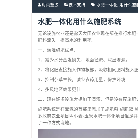
时雨塑胶
技术支持
水肥一体化
,
用什么施
水肥一体化用什么施肥系统
无论设施农业还是露天大田农业现在都在推行水肥
肥料流失，提高水的利用率。
一、滴灌施肥优点：
1、减少水分蒸发损失、地面径流、深层渗漏。
2、将化肥直接施入作物根部，吸收相同肥料施入肥
3、控制杂草生长，减少农药用量，保护环境
4、多风地区效果更佳
二、现在好多设施大棚加了滴灌，但是没有配施肥
施肥系统是在灌溉的首部里添加了施肥泵 施肥罐 
多政府农业项目叫小麦-玉米水肥一体化项目但是
了一种方式浇地。