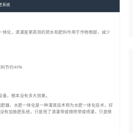
肥系统
一体化，滴灌是更高效的把水和肥料作用于作物根部，减少
料节约40%
设备，根本没有多大效果。
施肥器，水肥一体化是一种灌溉技术称为水肥一体化技术，好
并没有加施肥系统，只是用了滴灌带或微喷带或喷灌，只是换