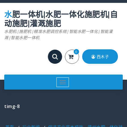
跳
至
水肥一体机|水肥一体化施肥机|自
正
文
动施肥|灌溉施肥
水肥机|施肥机|精准水肥调控系统|智能水肥一体化|智能灌
溉|智能水肥一体机
0
西木子
切
换
导
航
timg-8