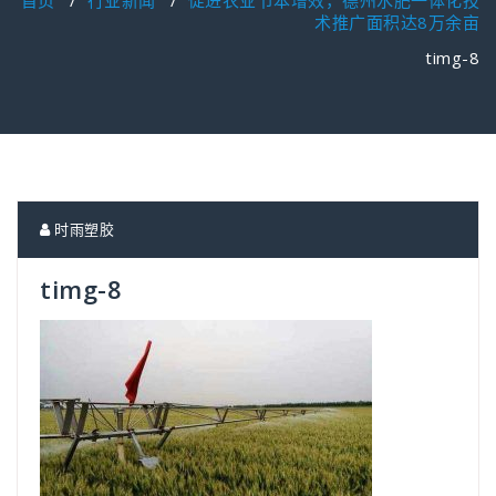
首页
/
行业新闻
/
促进农业节本增效，德州水肥一体化技
术推广面积达8万余亩
timg-8
时雨塑胶
timg-8